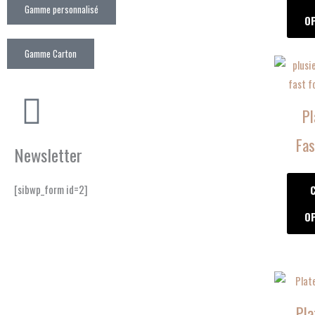
Gamme personnalisé
O
Gamme Carton
Pl
Fas
Newsletter
[sibwp_form id=2]
O
Pla