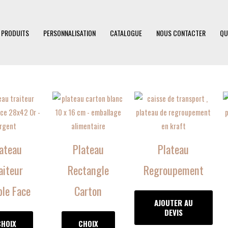
 PRODUITS
PERSONNALISATION
CATALOGUE
NOUS CONTACTER
QU
Ce
Ce
produit
produit
a
a
plusieurs
plusieurs
ateau
Plateau
Plateau
variations.
variations.
Les
Les
aiteur
Rectangle
Regroupement
options
options
le Face
Carton
peuvent
peuvent
AJOUTER AU
être
être
DEVIS
choisies
choisies
CHOIX
CHOIX