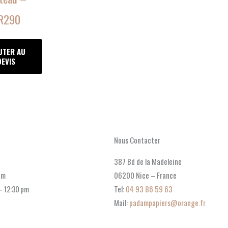
produit
produit
R290
UTER AU
DEVIS
Nous Contacter
387 Bd de la Madeleine
pm
06200 Nice – France
– 12:30 pm
Tel:
04 93 86 59 63
Mail:
padampapiers@orange.fr