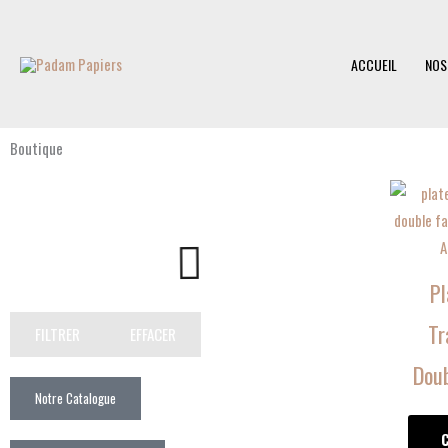
Aller
au
ACCUEIL
NOS
contenu
Boutique
Pl
Tr
FILTRER
EFFACER
Doub
Notre Catalogue