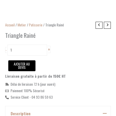
quantité
Accueil
/
Metier
/
Patisserie
/ Triangle Rainé
de
Triangle Rainé
Triangle
Rainé
+
-
AJOUTER AU
DEVIS
Livraison gratuite à partir de 150€ HT
Délai de livraison 72 h (jour ouvré)
Paiement 100% Sécurisé
Service Client - 04 93 86 59 63
Description