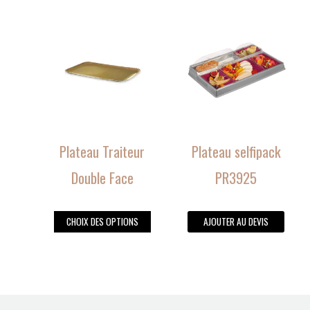
produit
produit
Ce
produit
a
plusieurs
variations.
Les
options
peuvent
Plateau Traiteur
Plateau selfipack
être
choisies
Double Face
PR3925
sur
la
CHOIX DES OPTIONS
AJOUTER AU DEVIS
page
du
produit