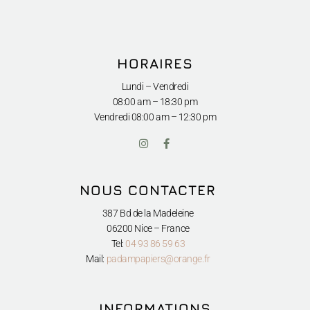
HORAIRES
Lundi – Vendredi
08:00 am – 18:30 pm
Vendredi
08:00 am – 12:30 pm
I
F
n
a
s
c
t
e
a
b
NOUS CONTACTER
g
o
r
o
a
k
387 Bd de la Madeleine
m
-
06200 Nice – France
f
Tel:
04 93 86 59 63
Mail:
padampapiers@orange.fr
INFORMATIONS