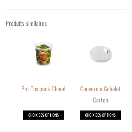
Produits similaires
Ce
Ce
produit
produit
a
a
plusieurs
plusieurs
variations.
variations.
Les
Les
options
options
peuvent
peuvent
Pot Tusipack Chaud
Couvercle Gobelet
être
être
choisies
choisies
Carton
sur
sur
la
la
CHOIX DES OPTIONS
CHOIX DES OPTIONS
page
page
du
du