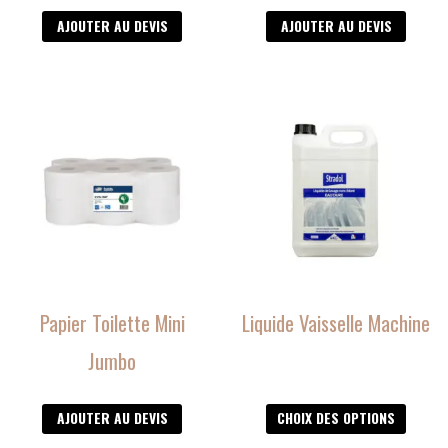
AJOUTER AU DEVIS
AJOUTER AU DEVIS
Ce
produit
a
plusieurs
variations.
Les
options
peuvent
être
Papier Toilette Mini
Liquide Vaisselle Machine
choisies
sur
Jumbo
la
page
AJOUTER AU DEVIS
CHOIX DES OPTIONS
du