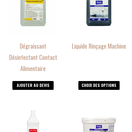
plusieurs
variations.
Les
options
peuvent
être
Dégraissant
Liquide Rinçage Machine
choisies
sur
Désinfectant Contact
la
Alimentaire
page
du
produit
AJOUTER AU DEVIS
CHOIX DES OPTIONS