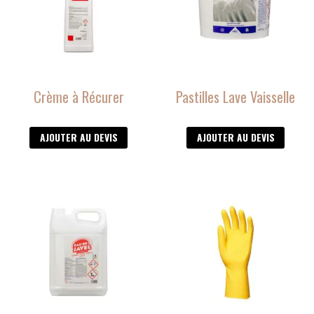
Crème à Récurer
Pastilles Lave Vaisselle
AJOUTER AU DEVIS
AJOUTER AU DEVIS
Ce
produit
a
plusieurs
variations.
Les
options
peuvent