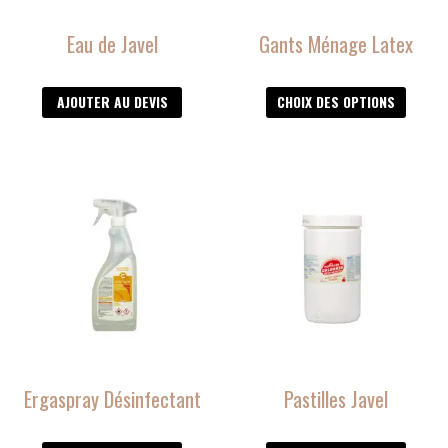
être
Eau de Javel
Gants Ménage Latex
choisies
sur
la
AJOUTER AU DEVIS
CHOIX DES OPTIONS
page
du
produit
Ergaspray Désinfectant
Pastilles Javel