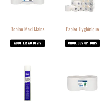
Les
options
peuvent
être
Bobine Maxi Mains
Papier Hygiénique
choisies
sur
la
AJOUTER AU DEVIS
CHOIX DES OPTIONS
page
du
produit