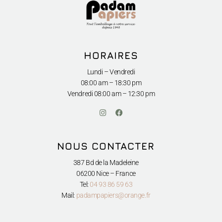
HORAIRES
Lundi – Vendredi
08:00 am – 18:30 pm
Vendredi
08:00 am – 12:30 pm
I
F
n
a
s
c
t
e
a
b
NOUS CONTACTER
g
o
r
o
a
k
387 Bd de la Madeleine
m
-
06200 Nice – France
f
Tel:
04 93 86 59 63
Mail:
padampapiers@orange.fr