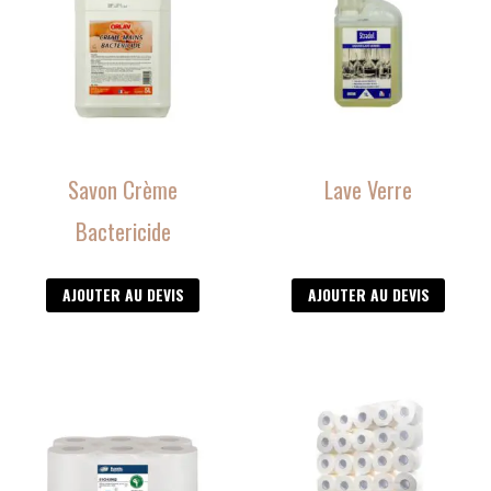
Savon Crème
Lave Verre
Bactericide
AJOUTER AU DEVIS
AJOUTER AU DEVIS
Ce
produit
a
plusieurs
variations.