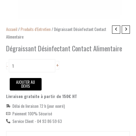
quantité
Accueil
/
Produits d'Entretien
/ Dégraissant Désinfectant Contact
de
Alimentaire
Dégraissant
Dégraissant Désinfectant Contact Alimentaire
Désinfectant
Contact
+
-
Alimentaire
AJOUTER AU
DEVIS
Livraison gratuite à partir de 150€ HT
Délai de livraison 72 h (jour ouvré)
Paiement 100% Sécurisé
Service Client - 04 93 86 59 63