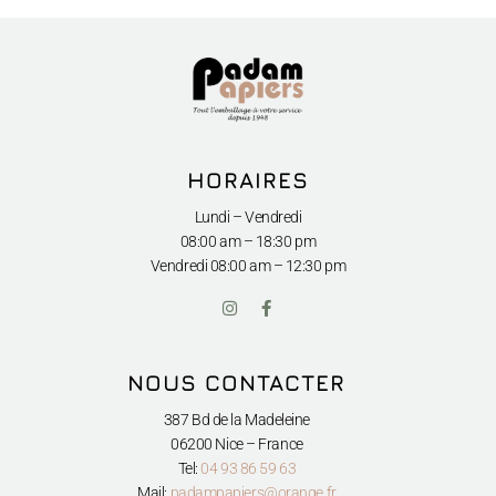
HORAIRES
Lundi – Vendredi
08:00 am – 18:30 pm
Vendredi
08:00 am – 12:30 pm
I
F
n
a
s
c
t
e
a
b
NOUS CONTACTER
g
o
r
o
a
k
387 Bd de la Madeleine
m
-
06200 Nice – France
f
Tel:
04 93 86 59 63
Mail:
padampapiers@orange.fr