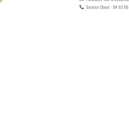
Service Client - 04 93 86
Ce
produit