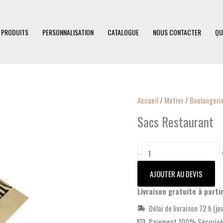
 PRODUITS
PERSONNALISATION
CATALOGUE
NOUS CONTACTER
QU
quantité
Accueil
/
Metier
/
Boulangeri
de
Sacs Restaurant
Sacs
Restaurant
-
AJOUTER AU DEVIS
Livraison gratuite à parti
Délai de livraison 72 h (jo
Paiement 100% Sécurisé