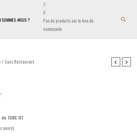
0
X
I SOMMES-NOUS ?
Pas de produits sur le bon de
commande
e
/ Sacs Restaurant
+
r de 150€ HT
ur ouvré)