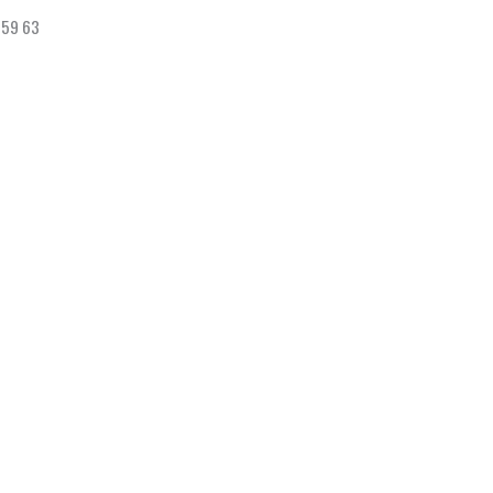
 59 63
Ce
Ce
produit
produit