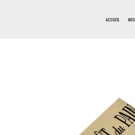
Aller
au
ACCUEIL
NOS
contenu