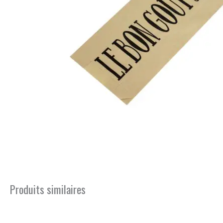
Produits similaires
Ce
produit