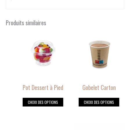
Produits similaires
Ce
Ce
produit
produit
a
a
plusieurs
plusieurs
variations.
variations.
Les
Les
options
options
peuvent
peuvent
Pot Dessert à Pied
Gobelet Carton
être
être
choisies
choisies
CHOIX DES OPTIONS
CHOIX DES OPTIONS
sur
sur
la
la
page
page
du
du
Ce
Ce