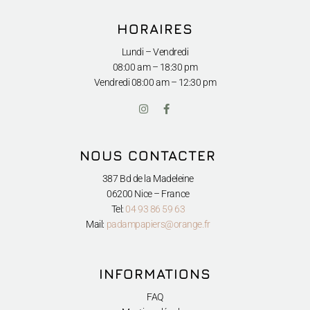
HORAIRES
Lundi – Vendredi
08:00 am – 18:30 pm
Vendredi
08:00 am – 12:30 pm
I
F
n
a
s
c
t
e
a
b
NOUS CONTACTER
g
o
r
o
a
k
387 Bd de la Madeleine
m
-
06200 Nice – France
f
Tel:
04 93 86 59 63
Mail:
padampapiers@orange.fr
INFORMATIONS
FAQ