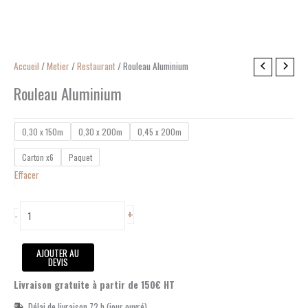
quantité
Accueil
/
Metier
/
Restaurant
/ Rouleau Aluminium
de
Rouleau Aluminium
Rouleau
Aluminium
0,30 x 150m
0,30 x 200m
0,45 x 200m
Carton x6
Paquet
Effacer
+
-
AJOUTER AU
DEVIS
Livraison gratuite à partir de 150€ HT
Délai de livraison 72 h (jour ouvré)