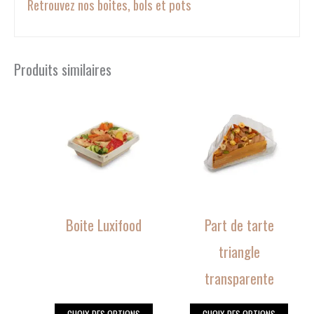
Retrouvez nos boites, bols et pots
Produits similaires
Ce
Ce
produit
produit
a
a
plusieurs
plusieurs
variations.
variations.
Les
Les
options
options
peuvent
peuvent
Boite Luxifood
Part de tarte
être
être
choisies
choisies
triangle
sur
sur
transparente
la
la
page
page