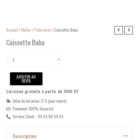
quantité
Accueil
/
Metier
/
Patisserie
/ Caissette Baba
de
Caissette Baba
Caissette
Baba
+
-
AJOUTER AU
DEVIS
Livraison gratuite à partir de 150€ HT
Délai de livraison 72 h (jour ouvré)
Paiement 100% Sécurisé
Service Client - 04 93 86 59 63
Description