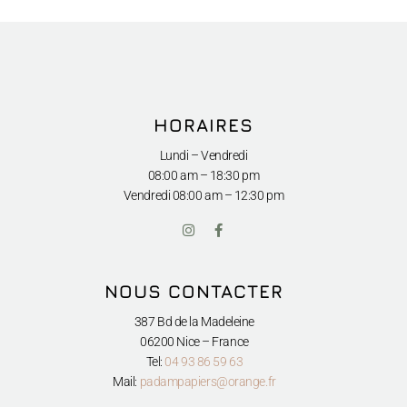
HORAIRES
Lundi – Vendredi
08:00 am – 18:30 pm
Vendredi
08:00 am – 12:30 pm
I
F
n
a
s
c
t
e
a
b
NOUS CONTACTER
g
o
r
o
a
k
387 Bd de la Madeleine
m
-
06200 Nice – France
f
Tel:
04 93 86 59 63
Mail:
padampapiers@orange.fr