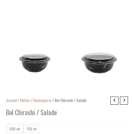
quantité
Accueil
/
Metier
/
Boulangerie
/ Bol Chirashi / Salade
de
Bol Chirashi / Salade
Bol
Chirashi
500 ml
750 ml
/