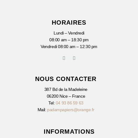
HORAIRES
Lundi – Vendredi
08:00 am – 18:30 pm
Vendredi
08:00 am – 12:30 pm
I
F
n
a
s
c
t
e
a
b
NOUS CONTACTER
g
o
r
o
a
k
387 Bd de la Madeleine
m
-
06200 Nice – France
f
Tel:
04 93 86 59 63
Mail:
padampapiers@orange.fr
INFORMATIONS