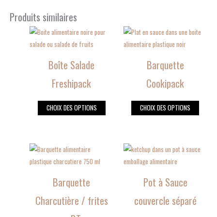
Produits similaires
Ce
Ce
produit
produit
a
a
Boîte Salade
Barquette
plusieurs
plusieurs
variations.
variations.
Freshipack
Cookipack
Les
Les
options
options
CHOIX DES OPTIONS
CHOIX DES OPTIONS
peuvent
peuvent
être
être
choisies
choisies
Ce
Ce
sur
sur
produit
produit
la
la
a
a
page
page
Barquette
Pot à Sauce
plusieurs
plusieurs
du
du
variations.
variations.
Charcutière / frites
couvercle séparé
produit
produit
Les
Les