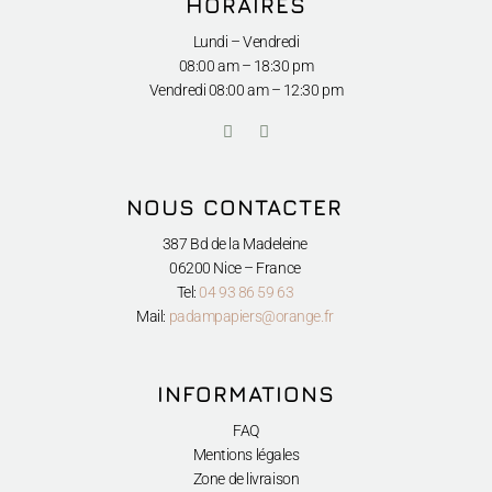
HORAIRES
Lundi – Vendredi
08:00 am – 18:30 pm
Vendredi
08:00 am – 12:30 pm
I
F
n
a
s
c
t
e
a
b
NOUS CONTACTER
g
o
r
o
a
k
387 Bd de la Madeleine
m
-
06200 Nice – France
f
Tel:
04 93 86 59 63
Mail:
padampapiers@orange.fr
INFORMATIONS
FAQ
Mentions légales
Zone de livraison