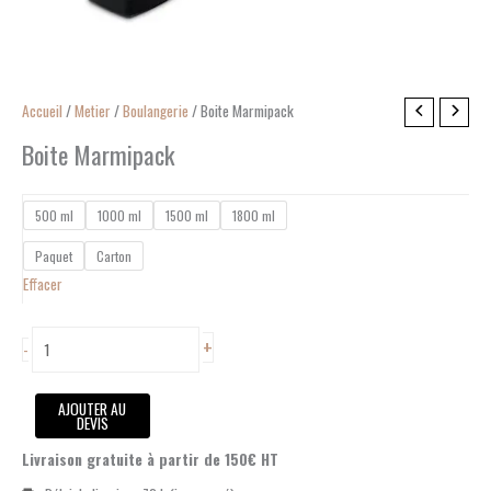
quantité
Accueil
/
Metier
/
Boulangerie
/ Boite Marmipack
de
Boite Marmipack
Boite
Marmipack
500 ml
1000 ml
1500 ml
1800 ml
Paquet
Carton
Effacer
+
-
AJOUTER AU
DEVIS
Livraison gratuite à partir de 150€ HT