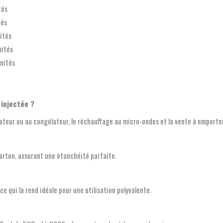
tés
tés
ités
nités
unités
 injectée ?
ateur ou au congélateur, le réchauffage au micro-ondes et la vente à emporter
arton, assurant une étanchéité parfaite.
 qui la rend idéale pour une utilisation polyvalente.