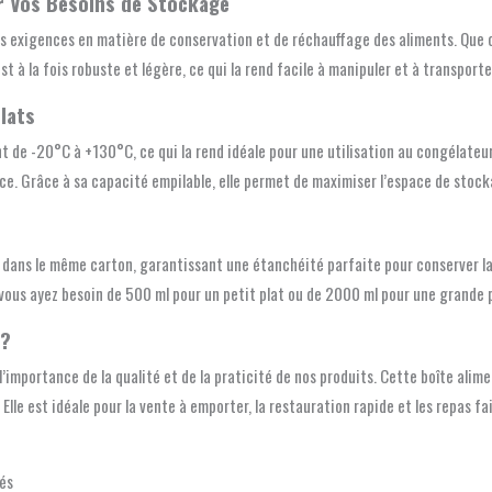
ur Vos Besoins de Stockage
s exigences en matière de conservation et de réchauffage des aliments. Que c
t à la fois robuste et légère, ce qui la rend facile à manipuler et à transporte
lats
t de -20°C à +130°C, ce qui la rend idéale pour une utilisation au congélateur
nce. Grâce à sa capacité empilable, elle permet de maximiser l’espace de stock
dans le même carton, garantissant une étanchéité parfaite pour conserver la fr
vous ayez besoin de 500 ml pour un petit plat ou de 2000 ml pour une grande 
 ?
importance de la qualité et de la praticité de nos produits. Cette boîte alim
lle est idéale pour la vente à emporter, la restauration rapide et les repas fa
és