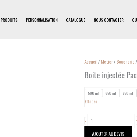
 PRODUITS
PERSONNALISATION
CATALOGUE
NOUS CONTACTER
QU
quantité
Accueil
/
Metier
/
Boucherie
/
de
Boite injectée Pa
Boite
injectée
500 ml
650 ml
750 ml
Packmor
Effacer
-
AJOUTER AU DEVIS