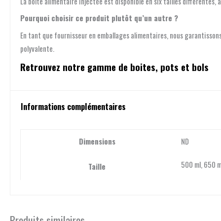
La boîte alimentaire injectée est disponible en six tailles différentes,
Pourquoi choisir ce produit plutôt qu’un autre ?
En tant que fournisseur en emballages alimentaires, nous garantissons
polyvalente.
Retrouvez notre gamme de boites, pots et bols
Informations complémentaires
Dimensions
ND
500 ml, 650 m
Taille
Produits similaires