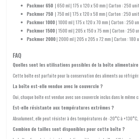
Packmor 650
| 650 ml | 175 x 120 x 50 mm | Carton : 250 uni
Packmor 750
| 750 ml | 175 x 120 x 58 mm | Carton : 250 uni
Packmor 1000
| 1000 ml | 175 x 120 x 70 mm | Carton : 250 un
Packmor 1500
| 1500 ml | 205 x 150 x 75 mm | Carton : 250 u
Packmor 2000
| 2000 ml | 205 x 205 x 72 mm | Carton : 180 
FAQ
Quelles sont les utilisations possibles de la boîte alimentaire
Cette boîte est parfaite pour la conservation des aliments au réfrigér
La boîte est-elle vendue avec le couvercle ?
Oui, chaque boîte est vendue avec son couvercle inclus dans le même c
Est-elle résistante aux températures extrêmes ?
Absolument, elle peut résister à des températures de -20°C à +130°C, ce
Combien de tailles sont disponibles pour cette boîte ?