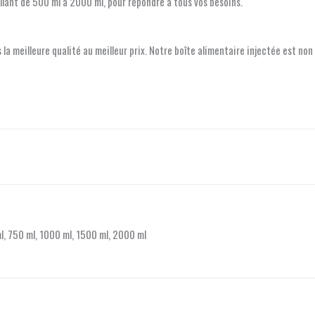
 allant de 500 ml à 2000 ml, pour répondre à tous vos besoins.
 la meilleure qualité au meilleur prix. Notre boîte alimentaire injectée est 
l, 750 ml, 1000 ml, 1500 ml, 2000 ml