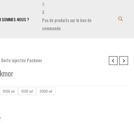
0
X
I SOMMES-NOUS ?
Pas de produits sur le bon de
commande
 Boite injectée Packmor
ckmor
1000 ml
1500 ml
2000 ml
+