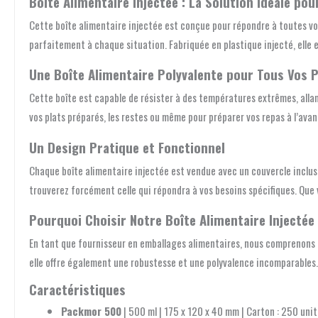
Boîte Alimentaire Injectée : La Solution Idéale po
Cette boîte alimentaire injectée est conçue pour répondre à toutes vo
parfaitement à chaque situation. Fabriquée en plastique injecté, elle es
Une Boîte Alimentaire Polyvalente pour Tous Vos P
Cette boîte est capable de résister à des températures extrêmes, allan
vos plats préparés, les restes ou même pour préparer vos repas à l’ava
Un Design Pratique et Fonctionnel
Chaque boîte alimentaire injectée est vendue avec un couvercle inclus 
trouverez forcément celle qui répondra à vos besoins spécifiques. Que 
Pourquoi Choisir Notre Boîte Alimentaire Injectée
En tant que fournisseur en emballages alimentaires, nous comprenons l’
elle offre également une robustesse et une polyvalence incomparables. E
Caractéristiques
Packmor 500
| 500 ml | 175 x 120 x 40 mm | Carton : 250 unit