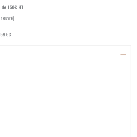
r de 150€ HT
ur ouvré)
 59 63