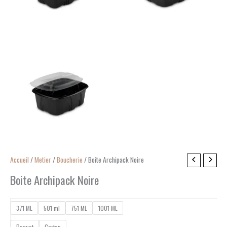
quantité
Accueil
/
Metier
/
Boucherie
/ Boite Archipack Noire
de
Boite Archipack Noire
Boite
Archipack
371 ML
501 ml
751 ML
1001 ML
Noire
Paquet
Carton