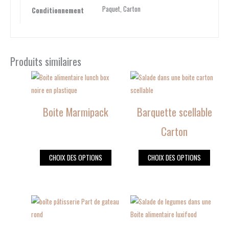
Paquet, Carton
Conditionnement
Produits similaires
Ce
Ce
produit
produit
a
a
Boite Marmipack
Barquette scellable
plusieurs
plusieurs
variations.
variations.
Carton
Les
Les
options
options
CHOIX DES OPTIONS
CHOIX DES OPTIONS
peuvent
peuvent
être
être
choisies
choisies
Ce
Ce
sur
sur
produit
produit
la
la
a
a