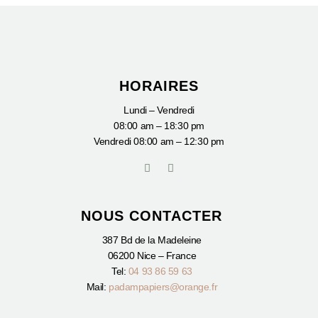
HORAIRES
Lundi – Vendredi
08:00 am – 18:30 pm
Vendredi
08:00 am – 12:30 pm
I
F
n
a
s
c
t
e
a
b
NOUS CONTACTER
g
o
r
o
a
k
387 Bd de la Madeleine
m
-
06200 Nice – France
f
Tel:
04 93 86 59 63
Mail:
padampapiers@orange.fr